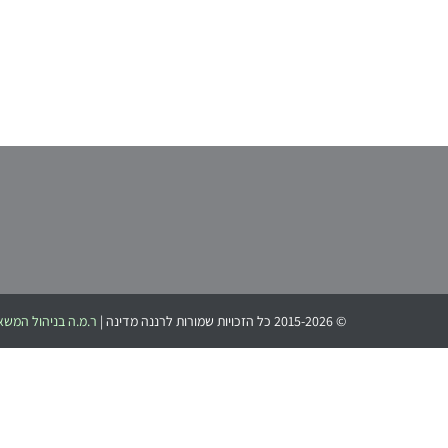
© 2015-2026 כל הזכויות שמורות לרננה מדינה |
ר.מ.ה בניהול המשא